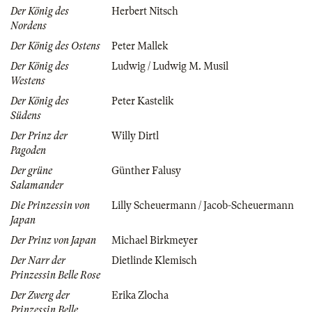
Der König des
Herbert Nitsch
Nordens
Der König des Ostens
Peter Mallek
Der König des
Ludwig / Ludwig M. Musil
Westens
Der König des
Peter Kastelik
Südens
Der Prinz der
Willy Dirtl
Pagoden
Der grüne
Günther Falusy
Salamander
Die Prinzessin von
Lilly Scheuermann / Jacob-Scheuermann
Japan
Der Prinz von Japan
Michael Birkmeyer
Der Narr der
Dietlinde Klemisch
Prinzessin Belle Rose
Der Zwerg der
Erika Zlocha
Prinzessin Belle