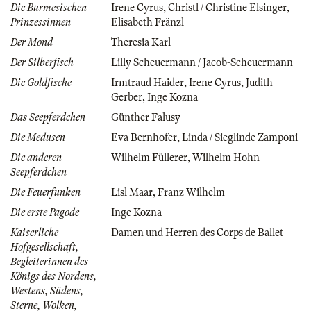
Die Burmesischen
Irene Cyrus
,
Christl / Christine Elsinger
,
Prinzessinnen
Elisabeth Fränzl
Der Mond
Theresia Karl
Der Silberfisch
Lilly Scheuermann / Jacob-Scheuermann
Die Goldfische
Irmtraud Haider
,
Irene Cyrus
,
Judith
Gerber
,
Inge Kozna
Das Seepferdchen
Günther Falusy
Die Medusen
Eva Bernhofer
,
Linda / Sieglinde Zamponi
Die anderen
Wilhelm Füllerer
,
Wilhelm Hohn
Seepferdchen
Die Feuerfunken
Lisl Maar
,
Franz Wilhelm
Die erste Pagode
Inge Kozna
Kaiserliche
Damen und Herren des Corps de Ballet
Hofgesellschaft,
Begleiterinnen des
Königs des Nordens,
Westens, Südens,
Sterne, Wolken,