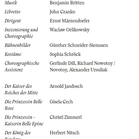
Musik
Benjamin Britten
Libretto
John Cranko
Dirigent
Ernst Märzendorfer
Inszenierung und
Waclaw Orlikowsky
Choreographie
Bühnenbilder
Günther Schneider-Siemssen
Kostüme
Sophia Schröck
Choreographische
Gerlinde Dill
,
Richard Nowotny /
Assistenz
Novotny
,
Alexander Ursuliak
Der Kaiser des
Arnold Jandosch
Reiches der Mitte
Die Prinzessin Belle
Gisela Cech
Rose
Die Prinzessin -
Christl Zimmerl
Kaiserin Belle Epine
Der König des
Herbert Nitsch