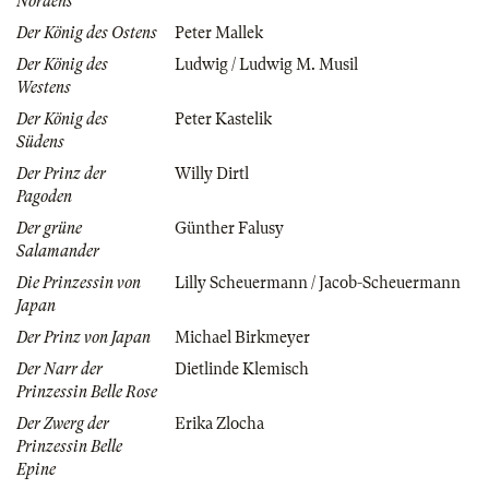
Nordens
Der König des Ostens
Peter Mallek
Der König des
Ludwig / Ludwig M. Musil
Westens
Der König des
Peter Kastelik
Südens
Der Prinz der
Willy Dirtl
Pagoden
Der grüne
Günther Falusy
Salamander
Die Prinzessin von
Lilly Scheuermann / Jacob-Scheuermann
Japan
Der Prinz von Japan
Michael Birkmeyer
Der Narr der
Dietlinde Klemisch
Prinzessin Belle Rose
Der Zwerg der
Erika Zlocha
Prinzessin Belle
Epine