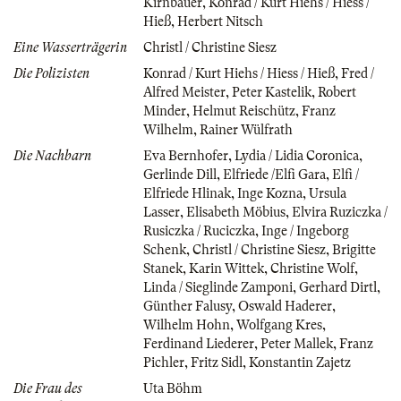
Kirnbauer
,
Konrad / Kurt Hiehs / Hiess /
Hieß
,
Herbert Nitsch
Eine Wasserträgerin
Christl / Christine Siesz
Die Polizisten
Konrad / Kurt Hiehs / Hiess / Hieß
,
Fred /
Alfred Meister
,
Peter Kastelik
,
Robert
Minder
,
Helmut Reischütz
,
Franz
Wilhelm
,
Rainer Wülfrath
Die Nachbarn
Eva Bernhofer
,
Lydia / Lidia Coronica
,
Gerlinde Dill
,
Elfriede /Elfi Gara
,
Elfi /
Elfriede Hlinak
,
Inge Kozna
,
Ursula
Lasser
,
Elisabeth Möbius
,
Elvira Ruziczka /
Rusiczka / Ruciczka
,
Inge / Ingeborg
Schenk
,
Christl / Christine Siesz
,
Brigitte
Stanek
,
Karin Wittek
,
Christine Wolf
,
Linda / Sieglinde Zamponi
,
Gerhard Dirtl
,
Günther Falusy
,
Oswald Haderer
,
Wilhelm Hohn
,
Wolfgang Kres
,
Ferdinand Liederer
,
Peter Mallek
,
Franz
Pichler
,
Fritz Sidl
,
Konstantin Zajetz
Die Frau des
Uta Böhm