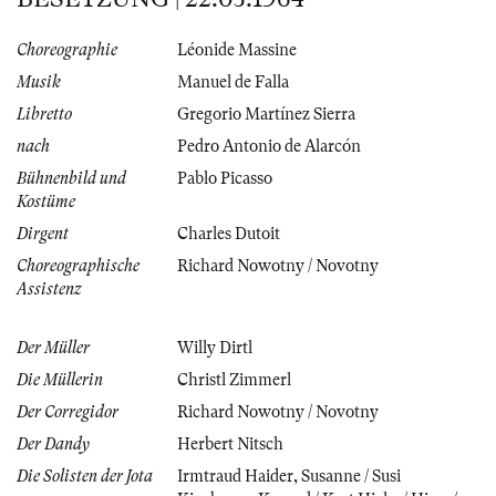
Choreographie
Léonide Massine
Musik
Manuel de Falla
Libretto
Gregorio Martínez Sierra
nach
Pedro Antonio de Alarcón
Bühnenbild und
Pablo Picasso
Kostüme
Dirgent
Charles Dutoit
Choreographische
Richard Nowotny / Novotny
Assistenz
Der Müller
Willy Dirtl
Die Müllerin
Christl Zimmerl
Der Corregidor
Richard Nowotny / Novotny
Der Dandy
Herbert Nitsch
Die Solisten der Jota
Irmtraud Haider
,
Susanne / Susi