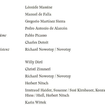
Léonide Massine
Manuel de Falla
Gregorio Martínez Sierra
Pedro Antonio de Alarcón
tüme
Pablo Picasso
Charles Dutoit
istenz
Richard Nowotny / Novotny
Willy Dirtl
Christl Zimmerl
Richard Nowotny / Novotny
Herbert Nitsch
Irmtraud Haider
,
Susanne / Susi Kirnbauer
,
Konra
Hiess / Hieß
,
Herbert Nitsch
Karin Wittek