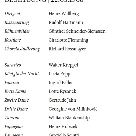
Dirigent
Heinz Wallberg
Inszenierung
Rudolf Hartmann
Bühnenbilder
Günther Schneider-Siemssen
Kostüme
Charlotte Flemming
Choreinstudierung
Richard Rossmayer
Sarastro
Walter Kreppel
Königin der Nacht
Lucia Popp
Pamina
Ingrid Paller
Erste Dame
Lotte Rysanek
Zweite Dame
Gertrude Jahn
Dritte Dame
Georgine von Milinković
Tamino
William Blankenship
Papageno
Heinz Holecek
Papagena
Graziella Sciutti