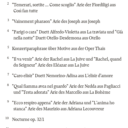
2
"Temerari, sortite ... Come scoglio" Arie der Fiordiligi aus
Così fan tutte
3
"Vainement pharaon" Arie des Joseph aus Joseph
4
"Parigi o cara" Duett Alfredo-Violetta aus La traviata und "Già
nella notte" Duett Otello-Desdemona aus Otello
5
Konzertparaphrase über Motive aus der Oper Thais
6
"Il va venir" Arie der Rachel aus La Juive und "Rachel, quand
du Seigneur" Arie des Eléazar aus La Juive
7
"Caro elisir" Duett Nemorino-Adina aus L'elisir d'amore
8
"Qual fiamma avea nel guardo" Arie der Nedda aus Pagliacci
und "Testa adorata" Arie des Marcello aus La Bohème
9
"Ecco respiro appena" Arie der Adriana und "L'anima ho
stanca" Arie des Maurizio aus Adriana Lecouvreur
10
Nocturne op. 32/1