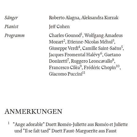
Sänger
Roberto Alagna
,
Aleksandra Kurzak
Pianist
Jeff Cohen
1
Programm
Charles Gounod
,
Wolfgang Amadeus
2
3
Mozart
,
Etienne-Nicolas Méhul
,
4
5
Giuseppe Verdi
,
Camille Saint-Saëns
,
6
Jacques Fromental Halévy
,
Gaetano
7
8
Donizetti
,
Ruggero Leoncavallo
,
9
10
Francesco Cilèa
,
Frédéric Chopin
,
11
Giacomo Puccini
ANMERKUNGEN
1
"Ange adorable" Duett Roméo-Juliette aus Roméo et Juliette
und "Il se fait tard" Duett Faust-Marguerite aus Faust