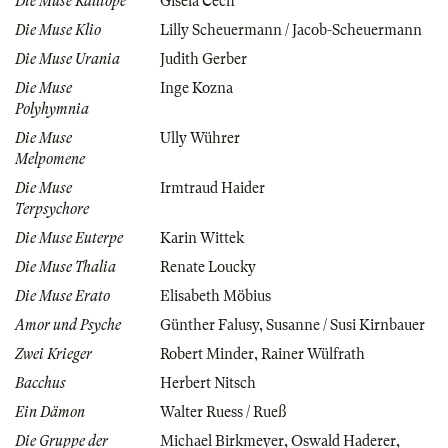
Die Muse Kalliope
Gisela Cech
Die Muse Klio
Lilly Scheuermann / Jacob-Scheuermann
Die Muse Urania
Judith Gerber
Die Muse
Inge Kozna
Polyhymnia
Die Muse
Ully Wührer
Melpomene
Die Muse
Irmtraud Haider
Terpsychore
Die Muse Euterpe
Karin Wittek
Die Muse Thalia
Renate Loucky
Die Muse Erato
Elisabeth Möbius
Amor und Psyche
Günther Falusy
,
Susanne / Susi Kirnbauer
Zwei Krieger
Robert Minder
,
Rainer Wülfrath
Bacchus
Herbert Nitsch
Ein Dämon
Walter Ruess / Rueß
Die Gruppe der
Michael Birkmeyer
,
Oswald Haderer
,