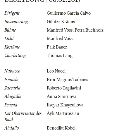
Dirigent
Guillermo García Calvo
Inszenierung
Günter Krämer
Bühne
Manfred Voss
,
Petra Buchholz
Licht
Manfred Voss
Kostüme
Falk Bauer
Chorleitung
Thomas Lang
Nabucco
Leo Nucci
Ismaele
Bror Magnus Tødenes
Zaccaria
Roberto Tagliavini
Abigaille
Anna Smirnova
Fenena
Ilseyar Khayrullova
Der Oberpriester des
Ayk Martirossian
Baal
Abdallo
Benedikt Kobel