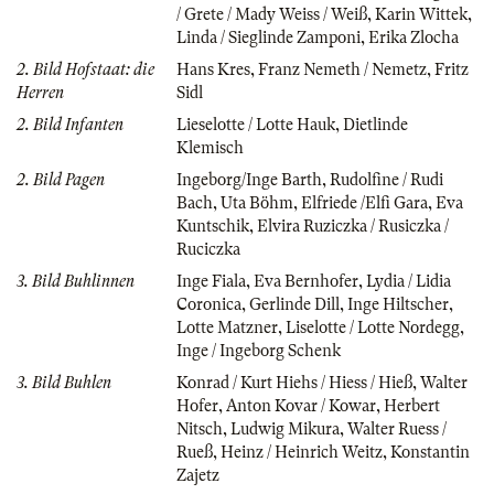
/ Grete / Mady Weiss / Weiß
,
Karin Wittek
,
Linda / Sieglinde Zamponi
,
Erika Zlocha
2. Bild Hofstaat: die
Hans Kres
,
Franz Nemeth / Nemetz
,
Fritz
Herren
Sidl
2. Bild Infanten
Lieselotte / Lotte Hauk
,
Dietlinde
Klemisch
2. Bild Pagen
Ingeborg/Inge Barth
,
Rudolfine / Rudi
Bach
,
Uta Böhm
,
Elfriede /Elfi Gara
,
Eva
Kuntschik
,
Elvira Ruziczka / Rusiczka /
Ruciczka
3. Bild Buhlinnen
Inge Fiala
,
Eva Bernhofer
,
Lydia / Lidia
Coronica
,
Gerlinde Dill
,
Inge Hiltscher
,
Lotte Matzner
,
Liselotte / Lotte Nordegg
,
Inge / Ingeborg Schenk
3. Bild Buhlen
Konrad / Kurt Hiehs / Hiess / Hieß
,
Walter
Hofer
,
Anton Kovar / Kowar
,
Herbert
Nitsch
,
Ludwig Mikura
,
Walter Ruess /
Rueß
,
Heinz / Heinrich Weitz
,
Konstantin
Zajetz