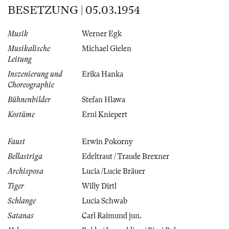
BESETZUNG | 05.03.1954
Musik
Werner Egk
Musikalische
Michael Gielen
Leitung
Inszenierung und
Erika Hanka
Choreographie
Bühnenbilder
Stefan Hlawa
Kostüme
Erni Kniepert
Faust
Erwin Pokorny
Bellastriga
Edeltraut / Traude Brexner
Archisposa
Lucia /Lucie Bräuer
Tiger
Willy Dirtl
Schlange
Lucia Schwab
Satanas
Carl Raimund jun.