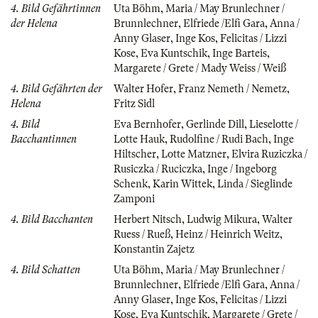
4. Bild Gefährtinnen
Uta Böhm
,
Maria / May Brunlechner /
der Helena
Brunnlechner
,
Elfriede /Elfi Gara
,
Anna /
Anny Glaser
,
Inge Kos
,
Felicitas / Lizzi
Kose
,
Eva Kuntschik
,
Inge Barteis
,
Margarete / Grete / Mady Weiss / Weiß
4. Bild Gefährten der
Walter Hofer
,
Franz Nemeth / Nemetz
,
Helena
Fritz Sidl
4. Bild
Eva Bernhofer
,
Gerlinde Dill
,
Lieselotte /
Bacchantinnen
Lotte Hauk
,
Rudolfine / Rudi Bach
,
Inge
Hiltscher
,
Lotte Matzner
,
Elvira Ruziczka /
Rusiczka / Ruciczka
,
Inge / Ingeborg
Schenk
,
Karin Wittek
,
Linda / Sieglinde
Zamponi
4. Bild Bacchanten
Herbert Nitsch
,
Ludwig Mikura
,
Walter
Ruess / Rueß
,
Heinz / Heinrich Weitz
,
Konstantin Zajetz
4. Bild Schatten
Uta Böhm
,
Maria / May Brunlechner /
Brunnlechner
,
Elfriede /Elfi Gara
,
Anna /
Anny Glaser
,
Inge Kos
,
Felicitas / Lizzi
Kose
,
Eva Kuntschik
,
Margarete / Grete /