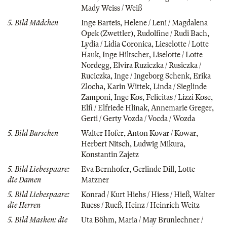
Mady Weiss / Weiß
5. Bild Mädchen
Inge Barteis
,
Helene / Leni / Magdalena
Opek (Zwettler)
,
Rudolfine / Rudi Bach
,
Lydia / Lidia Coronica
,
Lieselotte / Lotte
Hauk
,
Inge Hiltscher
,
Liselotte / Lotte
Nordegg
,
Elvira Ruziczka / Rusiczka /
Ruciczka
,
Inge / Ingeborg Schenk
,
Erika
Zlocha
,
Karin Wittek
,
Linda / Sieglinde
Zamponi
,
Inge Kos
,
Felicitas / Lizzi Kose
,
Elfi / Elfriede Hlinak
,
Annemarie Greger
,
Gerti / Gerty Vozda / Vocda / Wozda
5. Bild Burschen
Walter Hofer
,
Anton Kovar / Kowar
,
Herbert Nitsch
,
Ludwig Mikura
,
Konstantin Zajetz
5. Bild Liebespaare:
Eva Bernhofer
,
Gerlinde Dill
,
Lotte
die Damen
Matzner
5. Bild Liebespaare:
Konrad / Kurt Hiehs / Hiess / Hieß
,
Walter
die Herren
Ruess / Rueß
,
Heinz / Heinrich Weitz
5. Bild Masken: die
Uta Böhm
,
Maria / May Brunlechner /