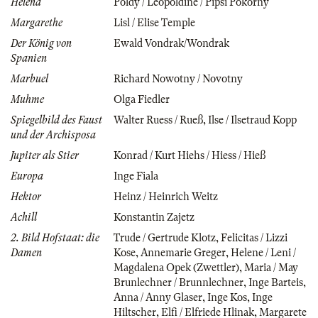
Helena
Poldy / Leopoldine / Pipsi Pokorny
Margarethe
Lisl / Elise Temple
Der König von
Ewald Vondrak/Wondrak
Spanien
Marbuel
Richard Nowotny / Novotny
Muhme
Olga Fiedler
Spiegelbild des Faust
Walter Ruess / Rueß
,
Ilse / Ilsetraud Kopp
und der Archisposa
Jupiter als Stier
Konrad / Kurt Hiehs / Hiess / Hieß
Europa
Inge Fiala
Hektor
Heinz / Heinrich Weitz
Achill
Konstantin Zajetz
2. Bild Hofstaat: die
Trude / Gertrude Klotz
,
Felicitas / Lizzi
Damen
Kose
,
Annemarie Greger
,
Helene / Leni /
Magdalena Opek (Zwettler)
,
Maria / May
Brunlechner / Brunnlechner
,
Inge Barteis
,
Anna / Anny Glaser
,
Inge Kos
,
Inge
Hiltscher
,
Elfi / Elfriede Hlinak
,
Margarete