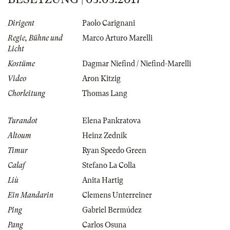
Dirigent
Paolo Carignani
Regie, Bühne und
Marco Arturo Marelli
Licht
Kostüme
Dagmar Niefind / Niefind-Marelli
Video
Aron Kitzig
Chorleitung
Thomas Lang
Turandot
Elena Pankratova
Altoum
Heinz Zednik
Timur
Ryan Speedo Green
Calaf
Stefano La Colla
Liù
Anita Hartig
Ein Mandarin
Clemens Unterreiner
Ping
Gabriel Bermúdez
Pang
Carlos Osuna