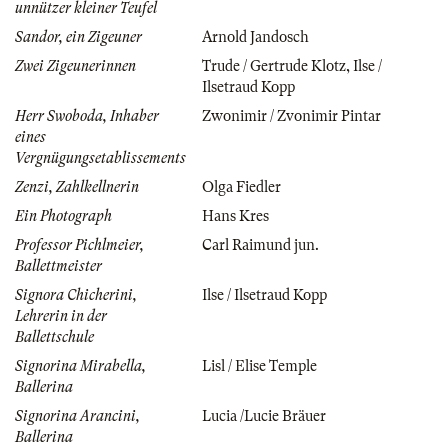
unnützer kleiner Teufel
Sandor, ein Zigeuner
Arnold Jandosch
Zwei Zigeunerinnen
Trude / Gertrude Klotz
,
Ilse /
Ilsetraud Kopp
Herr Swoboda, Inhaber
Zwonimir / Zvonimir Pintar
eines
Vergnügungsetablissements
Zenzi, Zahlkellnerin
Olga Fiedler
Ein Photograph
Hans Kres
Professor Pichlmeier,
Carl Raimund jun.
Ballettmeister
Signora Chicherini,
Ilse / Ilsetraud Kopp
Lehrerin in der
Ballettschule
Signorina Mirabella,
Lisl / Elise Temple
Ballerina
Signorina Arancini,
Lucia /Lucie Bräuer
Ballerina