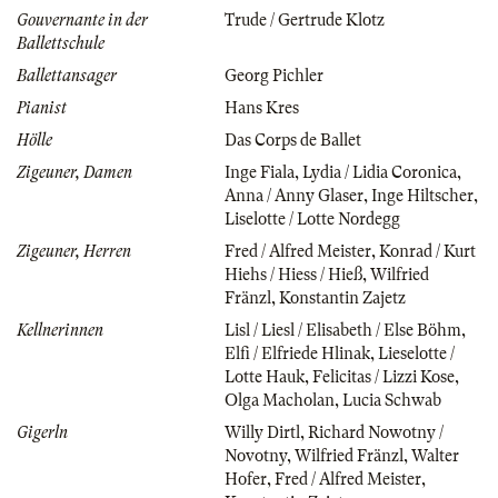
Gouvernante in der
Trude / Gertrude Klotz
Ballettschule
Ballettansager
Georg Pichler
Pianist
Hans Kres
Hölle
Das Corps de Ballet
Zigeuner, Damen
Inge Fiala
,
Lydia / Lidia Coronica
,
Anna / Anny Glaser
,
Inge Hiltscher
,
Liselotte / Lotte Nordegg
Zigeuner, Herren
Fred / Alfred Meister
,
Konrad / Kurt
Hiehs / Hiess / Hieß
,
Wilfried
Fränzl
,
Konstantin Zajetz
Kellnerinnen
Lisl / Liesl / Elisabeth / Else Böhm
,
Elfi / Elfriede Hlinak
,
Lieselotte /
Lotte Hauk
,
Felicitas / Lizzi Kose
,
Olga Macholan
,
Lucia Schwab
Gigerln
Willy Dirtl
,
Richard Nowotny /
Novotny
,
Wilfried Fränzl
,
Walter
Hofer
,
Fred / Alfred Meister
,