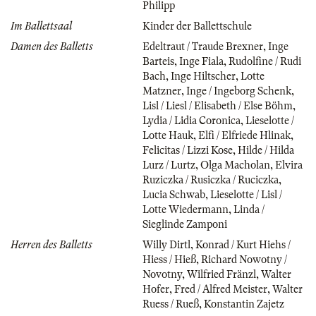
Philipp
Im Ballettsaal
Kinder der Ballettschule
Damen des Balletts
Edeltraut / Traude Brexner
,
Inge
Barteis
,
Inge Fiala
,
Rudolfine / Rudi
Bach
,
Inge Hiltscher
,
Lotte
Matzner
,
Inge / Ingeborg Schenk
,
Lisl / Liesl / Elisabeth / Else Böhm
,
Lydia / Lidia Coronica
,
Lieselotte /
Lotte Hauk
,
Elfi / Elfriede Hlinak
,
Felicitas / Lizzi Kose
,
Hilde / Hilda
Lurz / Lurtz
,
Olga Macholan
,
Elvira
Ruziczka / Rusiczka / Ruciczka
,
Lucia Schwab
,
Lieselotte / Lisl /
Lotte Wiedermann
,
Linda /
Sieglinde Zamponi
Herren des Balletts
Willy Dirtl
,
Konrad / Kurt Hiehs /
Hiess / Hieß
,
Richard Nowotny /
Novotny
,
Wilfried Fränzl
,
Walter
Hofer
,
Fred / Alfred Meister
,
Walter
Ruess / Rueß
,
Konstantin Zajetz