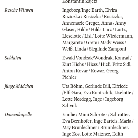
Konstantin Zajetz
Resche Witwen
Ingeborg/Inge Barth
,
Elvira
Ruziczka / Rusiczka / Ruciczka
,
Annemarie Greger
,
Anna / Anny
Glaser
,
Hilde / Hilda Lurz / Lurtz
,
Lieselotte / Lisl / Lotte Wiedermann
,
Margarete / Grete / Mady Weiss /
Weiß
,
Linda / Sieglinde Zamponi
Soldaten
Ewald Vondrak/Wondrak
,
Konrad /
Kurt Hiehs / Hiess / Hieß
,
Fritz Sidl
,
Anton Kovar / Kowar
,
Georg
Pichler
Jünge Mädchen
Uta Böhm
,
Gerlinde Dill
,
Elfriede
/Elfi Gara
,
Eva Kuntschik
,
Liselotte /
Lotte Nordegg
,
Inge / Ingeborg
Schenk
Damenkapelle
Emilie / Mimi Schröter / Schrötter
,
Eva Bernhofer
,
Inge Barteis
,
Maria /
May Brunlechner / Brunnlechner
,
Inge Kos
,
Lotte Matzner
,
Edith