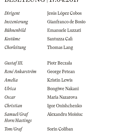
Dirigent
Jesús López Cobos
Inszenierung
Gianfranco de Bosio
Bühnenbild
Emanuele Luzzati
Kostüme
Santuzza Calì
Chorleitung
Thomas Lang
Gustaf III.
Piotr Beczała
René Ankarström
George Petean
Amelia
Kristin Lewis
Ulrica
Bongiwe Nakani
Oscar
Maria Nazarova
Christian
Igor Onishchenko
Samuel/Graf
Alexandru Moisiuc
Horn/Hastings
Tom/Graf
Sorin Coliban