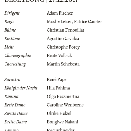
Dirigent
Adam Fischer
Regie
Moshe Leiser
,
Patrice Caurier
Bühne
Christian Fenouillat
Kostüme
Agostino Cavalca
Licht
Christophe Forey
Choreographie
Beate Vollack
Chorleitung
Martin Schebesta
Sarastro
René Pape
Königin der Nacht
Hila Fahima
Pamina
Olga Bezsmertna
Erste Dame
Caroline Wenborne
Zweite Dame
Ulrike Helzel
Dritte Dame
Bongiwe Nakani
Tamino
Jörg Schneider