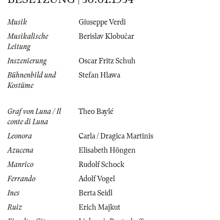
Musik
Giuseppe Verdi
Musikalische
Berislav Klobučar
Leitung
Inszenierung
Oscar Fritz Schuh
Bühnenbild und
Stefan Hlawa
Kostüme
Graf von Luna / Il
Theo Baylé
conte di Luna
Leonora
Carla / Dragica Martinis
Azucena
Elisabeth Höngen
Manrico
Rudolf Schock
Ferrando
Adolf Vogel
Ines
Berta Seidl
Ruiz
Erich Majkut