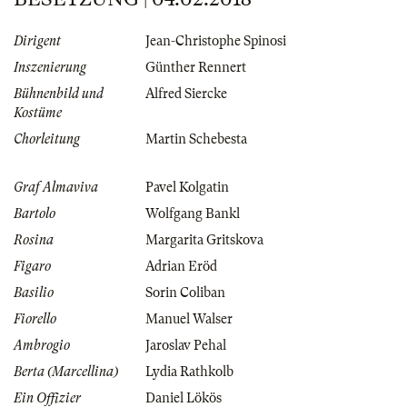
Dirigent
Jean-Christophe Spinosi
Inszenierung
Günther Rennert
Bühnenbild und
Alfred Siercke
Kostüme
Chorleitung
Martin Schebesta
Graf Almaviva
Pavel Kolgatin
Bartolo
Wolfgang Bankl
Rosina
Margarita Gritskova
Figaro
Adrian Eröd
Basilio
Sorin Coliban
Fiorello
Manuel Walser
Ambrogio
Jaroslav Pehal
Berta (Marcellina)
Lydia Rathkolb
Ein Offizier
Daniel Lökös