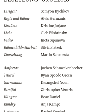
Dirigent
Semyon Bychkov
Regie und Bühne
Alvis Hermanis
Kostüme
Kristine Jurjane
Licht
Gleb Filshtinsky
Video
Ineta Sipunova
Bühnenbildmitarbeit
Silvia Platzek
Chorleitung
Martin Schebesta
Amfortas
Jochen Schmeckenbecher
Titurel
Ryan Speedo Green
Gurnemanz
Kwangchul Youn
Parsifal
Christopher Ventris
Klingsor
Boaz Daniel
Kundry
Anja Kampe
1. Knappe
Rachel Frenkel