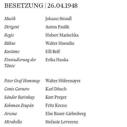
BESETZUNG | 26.04.1948
Musik
Johann Strauß
Dirigent
Anton Paulik
Regie
Hubert Marischka
Bühne
Walter Hoesslin
Kostüme
Elli Rolf
Einstudierung der
Erika Hanka
Tänze
Peter Graf Homonay
Walter Höfermayer
Conte Carnero
Karl Dönch
Sándor Barinkay
Kurt Preger
Koloman Zsupán
Fritz Krenn
Arsena
Else Bauer-Liebesberg
Mirabella
Stefanie Leverenz