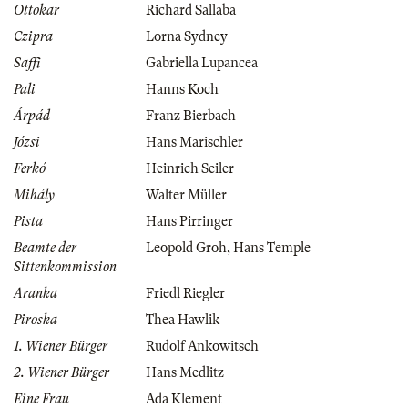
Ottokar
Richard Sallaba
Czipra
Lorna Sydney
Saffi
Gabriella Lupancea
Pali
Hanns Koch
Árpád
Franz Bierbach
Józsi
Hans Marischler
Ferkó
Heinrich Seiler
Mihály
Walter Müller
Pista
Hans Pirringer
Beamte der
Leopold Groh
,
Hans Temple
Sittenkommission
Aranka
Friedl Riegler
Piroska
Thea Hawlik
1. Wiener Bürger
Rudolf Ankowitsch
2. Wiener Bürger
Hans Medlitz
Eine Frau
Ada Klement