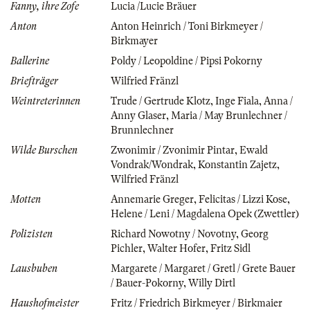
Fanny, ihre Zofe
Lucia /Lucie Bräuer
Anton
Anton Heinrich / Toni Birkmeyer /
Birkmayer
Ballerine
Poldy / Leopoldine / Pipsi Pokorny
Briefträger
Wilfried Fränzl
Weintreterinnen
Trude / Gertrude Klotz
,
Inge Fiala
,
Anna /
Anny Glaser
,
Maria / May Brunlechner /
Brunnlechner
Wilde Burschen
Zwonimir / Zvonimir Pintar
,
Ewald
Vondrak/Wondrak
,
Konstantin Zajetz
,
Wilfried Fränzl
Motten
Annemarie Greger
,
Felicitas / Lizzi Kose
,
Helene / Leni / Magdalena Opek (Zwettler)
Polizisten
Richard Nowotny / Novotny
,
Georg
Pichler
,
Walter Hofer
,
Fritz Sidl
Lausbuben
Margarete / Margaret / Gretl / Grete Bauer
/ Bauer-Pokorny
,
Willy Dirtl
Haushofmeister
Fritz / Friedrich Birkmeyer / Birkmaier