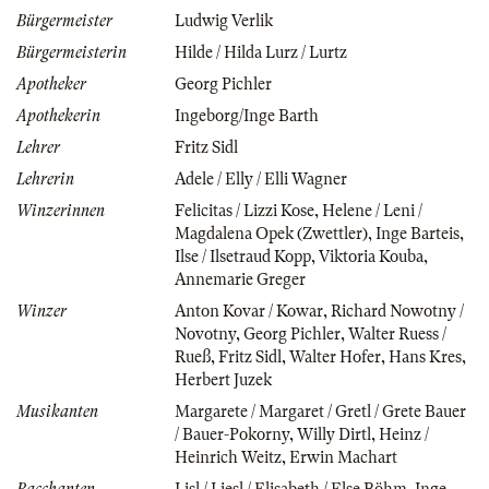
Bürgermeister
Ludwig Verlik
Bürgermeisterin
Hilde / Hilda Lurz / Lurtz
Apotheker
Georg Pichler
Apothekerin
Ingeborg/Inge Barth
Lehrer
Fritz Sidl
Lehrerin
Adele / Elly / Elli Wagner
Winzerinnen
Felicitas / Lizzi Kose
,
Helene / Leni /
Magdalena Opek (Zwettler)
,
Inge Barteis
,
Ilse / Ilsetraud Kopp
,
Viktoria Kouba
,
Annemarie Greger
Winzer
Anton Kovar / Kowar
,
Richard Nowotny /
Novotny
,
Georg Pichler
,
Walter Ruess /
Rueß
,
Fritz Sidl
,
Walter Hofer
,
Hans Kres
,
Herbert Juzek
Musikanten
Margarete / Margaret / Gretl / Grete Bauer
/ Bauer-Pokorny
,
Willy Dirtl
,
Heinz /
Heinrich Weitz
,
Erwin Machart
Bacchanten
Lisl / Liesl / Elisabeth / Else Böhm
,
Inge