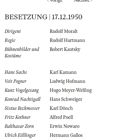
Vorige
Nächste
BESETZUNG | 17.12.1950
Dirigent
Rudolf Moralt
Regie
Rudolf Hartmann
Bühnenbilder und
Robert Kautsky
Kostüme
Hans Sachs
Karl Kamann
Veit Pogner
Ludwig Hofmann
Kunz Vogelgesang
Hugo Meyer-Welfing
Konrad Nachtigall
Hans Schweiger
Sixtus Beckmesser
Karl Dönch
Fritz Kothner
Alfred Poell
Balthasar Zorn
Erwin Nowaro
Ulrich Eißlinger
Hermann Gallos