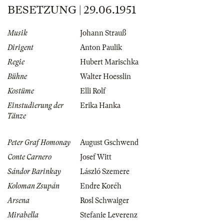
BESETZUNG | 29.06.1951
Musik
Johann Strauß
Dirigent
Anton Paulik
Regie
Hubert Marischka
Bühne
Walter Hoesslin
Kostüme
Elli Rolf
Einstudierung der
Erika Hanka
Tänze
Peter Graf Homonay
August Gschwend
Conte Carnero
Josef Witt
Sándor Barinkay
László Szemere
Koloman Zsupán
Endre Koréh
Arsena
Rosl Schwaiger
Mirabella
Stefanie Leverenz