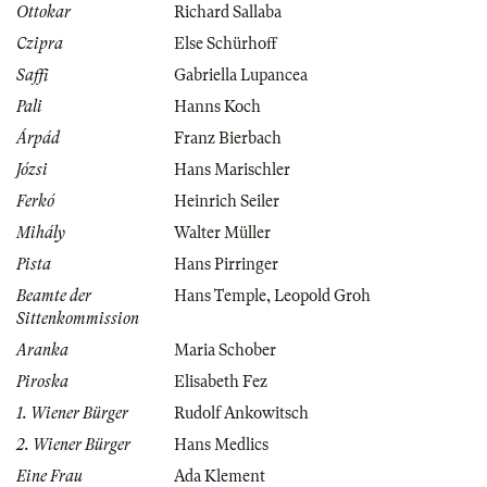
Ottokar
Richard Sallaba
Czipra
Else Schürhoff
Saffi
Gabriella Lupancea
Pali
Hanns Koch
Árpád
Franz Bierbach
Józsi
Hans Marischler
Ferkó
Heinrich Seiler
Mihály
Walter Müller
Pista
Hans Pirringer
Beamte der
Hans Temple
,
Leopold Groh
Sittenkommission
Aranka
Maria Schober
Piroska
Elisabeth Fez
1. Wiener Bürger
Rudolf Ankowitsch
2. Wiener Bürger
Hans Medlics
Eine Frau
Ada Klement