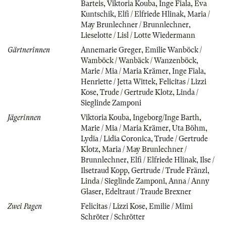
Barteis
,
Viktoria Kouba
,
Inge Fiala
,
Eva
Kuntschik
,
Elfi / Elfriede Hlinak
,
Maria /
May Brunlechner / Brunnlechner
,
Lieselotte / Lisl / Lotte Wiedermann
Gärtnerinnen
Annemarie Greger
,
Emilie Wanböck /
Wamböck / Wanbäck / Wanzenböck
,
Marie / Mia / Maria Krämer
,
Inge Fiala
,
Henriette / Jetta Wittek
,
Felicitas / Lizzi
Kose
,
Trude / Gertrude Klotz
,
Linda /
Sieglinde Zamponi
Jägerinnen
Viktoria Kouba
,
Ingeborg/Inge Barth
,
Marie / Mia / Maria Krämer
,
Uta Böhm
,
Lydia / Lidia Coronica
,
Trude / Gertrude
Klotz
,
Maria / May Brunlechner /
Brunnlechner
,
Elfi / Elfriede Hlinak
,
Ilse /
Ilsetraud Kopp
,
Gertrude / Trude Fränzl
,
Linda / Sieglinde Zamponi
,
Anna / Anny
Glaser
,
Edeltraut / Traude Brexner
Zwei Pagen
Felicitas / Lizzi Kose
,
Emilie / Mimi
Schröter / Schrötter