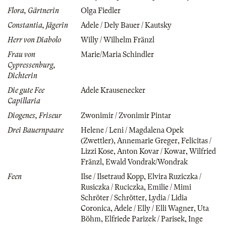
Flora, Gärtnerin
Olga Fiedler
Constantia, Jägerin
Adele / Dely Bauer / Kautsky
Herr von Diabolo
Willy / Wilhelm Fränzl
Frau von
Marie/Maria Schindler
Cypressenburg,
Dichterin
Die gute Fee
Adele Krausenecker
Capillaria
Diogenes, Friseur
Zwonimir / Zvonimir Pintar
Drei Bauernpaare
Helene / Leni / Magdalena Opek
(Zwettler)
,
Annemarie Greger
,
Felicitas /
Lizzi Kose
,
Anton Kovar / Kowar
,
Wilfried
Fränzl
,
Ewald Vondrak/Wondrak
Feen
Ilse / Ilsetraud Kopp
,
Elvira Ruziczka /
Rusiczka / Ruciczka
,
Emilie / Mimi
Schröter / Schrötter
,
Lydia / Lidia
Coronica
,
Adele / Elly / Elli Wagner
,
Uta
Böhm
,
Elfriede Parizek / Parisek
,
Inge