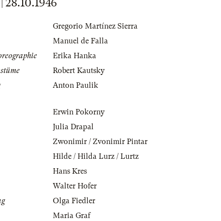
28.10.1946
Gregorio Martínez Sierra
Manuel de Falla
oreographie
Erika Hanka
ostüme
Robert Kautsky
g
Anton Paulik
Erwin Pokorny
Julia Drapal
Zwonimir / Zvonimir Pintar
Hilde / Hilda Lurz / Lurtz
Hans Kres
Walter Hofer
ug
Olga Fiedler
Maria Graf