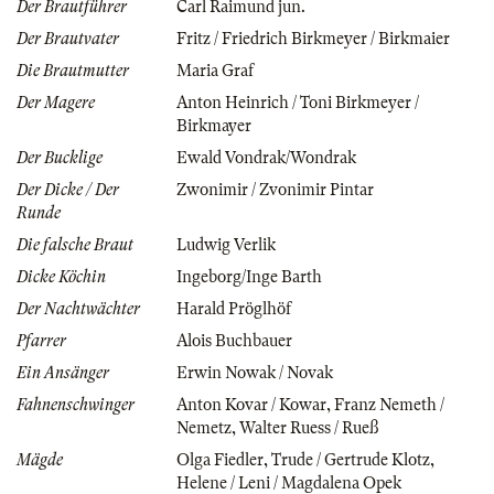
Der Brautführer
Carl Raimund jun.
Der Brautvater
Fritz / Friedrich Birkmeyer / Birkmaier
Die Brautmutter
Maria Graf
Der Magere
Anton Heinrich / Toni Birkmeyer /
Birkmayer
Der Bucklige
Ewald Vondrak/Wondrak
Der Dicke / Der
Zwonimir / Zvonimir Pintar
Runde
Die falsche Braut
Ludwig Verlik
Dicke Köchin
Ingeborg/Inge Barth
Der Nachtwächter
Harald Pröglhöf
Pfarrer
Alois Buchbauer
Ein Ansänger
Erwin Nowak / Novak
Fahnenschwinger
Anton Kovar / Kowar
,
Franz Nemeth /
Nemetz
,
Walter Ruess / Rueß
Mägde
Olga Fiedler
,
Trude / Gertrude Klotz
,
Helene / Leni / Magdalena Opek