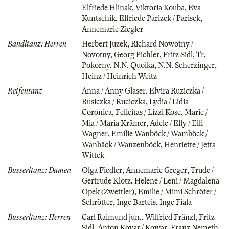
Elfriede Hlinak
,
Viktoria Kouba
,
Eva
Kuntschik
,
Elfriede Parizek / Parisek
,
Annemarie Ziegler
Bandltanz: Herren
Herbert Juzek
,
Richard Nowotny /
Novotny
,
Georg Pichler
,
Fritz Sidl
,
Tr.
Pokorny
,
N.N. Quoika
,
N.N. Scherzinger
,
Heinz / Heinrich Weitz
Reifentanz
Anna / Anny Glaser
,
Elvira Ruziczka /
Rusiczka / Ruciczka
,
Lydia / Lidia
Coronica
,
Felicitas / Lizzi Kose
,
Marie /
Mia / Maria Krämer
,
Adele / Elly / Elli
Wagner
,
Emilie Wanböck / Wamböck /
Wanbäck / Wanzenböck
,
Henriette / Jetta
Wittek
Busserltanz: Damen
Olga Fiedler
,
Annemarie Greger
,
Trude /
Gertrude Klotz
,
Helene / Leni / Magdalena
Opek (Zwettler)
,
Emilie / Mimi Schröter /
Schrötter
,
Inge Barteis
,
Inge Fiala
Busserltanz: Herren
Carl Raimund jun.
,
Wilfried Fränzl
,
Fritz
Sidl
,
Anton Kovar / Kowar
,
Franz Nemeth