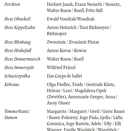
Perchten
Herbert Juzek
,
Franz Nemeth / Nemetz
,
Walter Ruess / Rueß
,
Fritz Sidl
Hexe Ohneheil
Ewald Vondrak/Wondrak
Hexe Keppelzahn
Anton Heinrich / Toni Birkmeyer /
Birkmayer
Hexe Blinkaug
Zwonimir / Zvonimir Pintar
Hexe Hinkefuß
Anton Kovar / Kowar
Hexe Donnermutsch
Walter Ruess / Rueß
Hexe Immerspät
Wilfried Fränzl
Schusterpolka
Das Corps de ballet
Kehraus
Olga Fiedler
,
Trude / Gertrude Klotz
,
Helene / Leni / Magdalena Opek
(Zwettler)
,
Annemarie Greger
,
Anna /
Anny Glaser
Tommerltanz:
Margarete / Margaret / Gretl / Grete Bauer
Damen
/ Bauer-Pokorny
,
Inge Fiala
,
Lydia / Lidia
Coronica
,
Inge Barteis
,
Adele / Elly / Elli
Wagner
,
Emilie Wanböck / Wamböck /