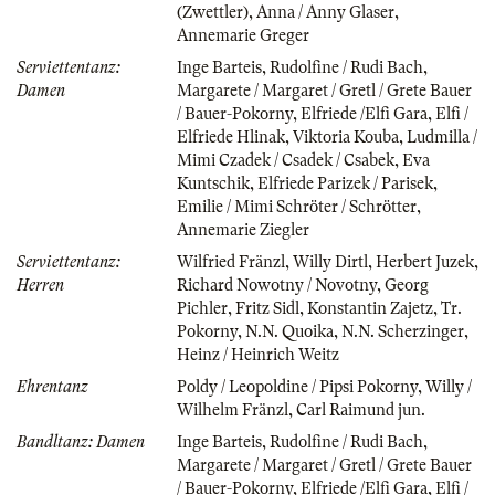
(Zwettler)
,
Anna / Anny Glaser
,
Annemarie Greger
Serviettentanz:
Inge Barteis
,
Rudolfine / Rudi Bach
,
Damen
Margarete / Margaret / Gretl / Grete Bauer
/ Bauer-Pokorny
,
Elfriede /Elfi Gara
,
Elfi /
Elfriede Hlinak
,
Viktoria Kouba
,
Ludmilla /
Mimi Czadek / Csadek / Csabek
,
Eva
Kuntschik
,
Elfriede Parizek / Parisek
,
Emilie / Mimi Schröter / Schrötter
,
Annemarie Ziegler
Serviettentanz:
Wilfried Fränzl
,
Willy Dirtl
,
Herbert Juzek
,
Herren
Richard Nowotny / Novotny
,
Georg
Pichler
,
Fritz Sidl
,
Konstantin Zajetz
,
Tr.
Pokorny
,
N.N. Quoika
,
N.N. Scherzinger
,
Heinz / Heinrich Weitz
Ehrentanz
Poldy / Leopoldine / Pipsi Pokorny
,
Willy /
Wilhelm Fränzl
,
Carl Raimund jun.
Bandltanz: Damen
Inge Barteis
,
Rudolfine / Rudi Bach
,
Margarete / Margaret / Gretl / Grete Bauer
/ Bauer-Pokorny
,
Elfriede /Elfi Gara
,
Elfi /