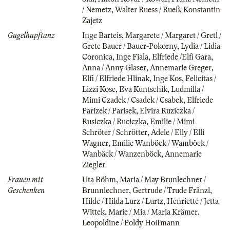
/ Nemetz
,
Walter Ruess / Rueß
,
Konstantin
Zajetz
Gugelhupftanz
Inge Barteis
,
Margarete / Margaret / Gretl /
Grete Bauer / Bauer-Pokorny
,
Lydia / Lidia
Coronica
,
Inge Fiala
,
Elfriede /Elfi Gara
,
Anna / Anny Glaser
,
Annemarie Greger
,
Elfi / Elfriede Hlinak
,
Inge Kos
,
Felicitas /
Lizzi Kose
,
Eva Kuntschik
,
Ludmilla /
Mimi Czadek / Csadek / Csabek
,
Elfriede
Parizek / Parisek
,
Elvira Ruziczka /
Rusiczka / Ruciczka
,
Emilie / Mimi
Schröter / Schrötter
,
Adele / Elly / Elli
Wagner
,
Emilie Wanböck / Wamböck /
Wanbäck / Wanzenböck
,
Annemarie
Ziegler
Frauen mit
Uta Böhm
,
Maria / May Brunlechner /
Geschenken
Brunnlechner
,
Gertrude / Trude Fränzl
,
Hilde / Hilda Lurz / Lurtz
,
Henriette / Jetta
Wittek
,
Marie / Mia / Maria Krämer
,
Leopoldine / Poldy Hoffmann