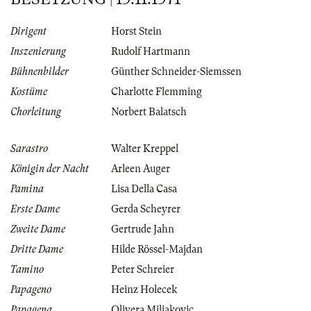
Dirigent
Horst Stein
Inszenierung
Rudolf Hartmann
Bühnenbilder
Günther Schneider-Siemssen
Kostüme
Charlotte Flemming
Chorleitung
Norbert Balatsch
Sarastro
Walter Kreppel
Königin der Nacht
Arleen Auger
Pamina
Lisa Della Casa
Erste Dame
Gerda Scheyrer
Zweite Dame
Gertrude Jahn
Dritte Dame
Hilde Rössel-Majdan
Tamino
Peter Schreier
Papageno
Heinz Holecek
Papagena
Olivera Miljakovic