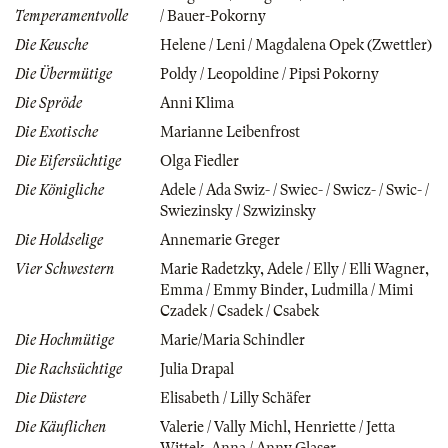
Temperamentvolle
/ Bauer-Pokorny
Die Keusche
Helene / Leni / Magdalena Opek (Zwettler)
Die Übermütige
Poldy / Leopoldine / Pipsi Pokorny
Die Spröde
Anni Klima
Die Exotische
Marianne Leibenfrost
Die Eifersüchtige
Olga Fiedler
Die Königliche
Adele / Ada Swiz- / Swiec- / Swicz- / Swic- /
Swiezinsky / Szwizinsky
Die Holdselige
Annemarie Greger
Vier Schwestern
Marie Radetzky
,
Adele / Elly / Elli Wagner
,
Emma / Emmy Binder
,
Ludmilla / Mimi
Czadek / Csadek / Csabek
Die Hochmütige
Marie/Maria Schindler
Die Rachsüchtige
Julia Drapal
Die Düstere
Elisabeth / Lilly Schäfer
Die Käuflichen
Valerie / Vally Michl
,
Henriette / Jetta
Wittek
,
Anna / Anny Glaser