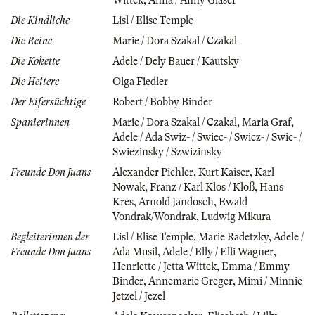
Die Kindliche
Lisl / Elise Temple
Die Reine
Marie / Dora Szakal / Czakal
Die Kokette
Adele / Dely Bauer / Kautsky
Die Heitere
Olga Fiedler
Der Eifersüchtige
Robert / Bobby Binder
Spanierinnen
Marie / Dora Szakal / Czakal
,
Maria Graf
,
Adele / Ada Swiz- / Swiec- / Swicz- / Swic- /
Swiezinsky / Szwizinsky
Freunde Don Juans
Alexander Pichler
,
Kurt Kaiser
,
Karl
Nowak
,
Franz / Karl Klos / Kloß
,
Hans
Kres
,
Arnold Jandosch
,
Ewald
Vondrak/Wondrak
,
Ludwig Mikura
Begleiterinnen der
Lisl / Elise Temple
,
Marie Radetzky
,
Adele /
Freunde Don Juans
Ada Musil
,
Adele / Elly / Elli Wagner
,
Henriette / Jetta Wittek
,
Emma / Emmy
Binder
,
Annemarie Greger
,
Mimi / Minnie
Jetzel / Jezel