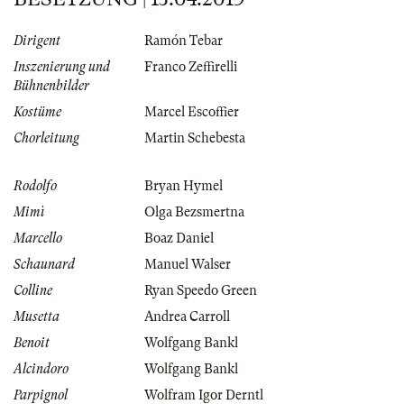
Dirigent
Ramón Tebar
Inszenierung und
Franco Zeffirelli
Bühnenbilder
Kostüme
Marcel Escoffier
Chorleitung
Martin Schebesta
Rodolfo
Bryan Hymel
Mimì
Olga Bezsmertna
Marcello
Boaz Daniel
Schaunard
Manuel Walser
Colline
Ryan Speedo Green
Musetta
Andrea Carroll
Benoit
Wolfgang Bankl
Alcindoro
Wolfgang Bankl
Parpignol
Wolfram Igor Derntl