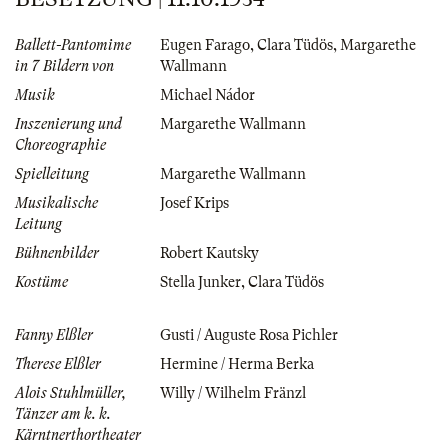
Ballett-Pantomime
Eugen Farago
,
Clara Tüdös
,
Margarethe
in 7 Bildern von
Wallmann
Musik
Michael Nádor
Inszenierung und
Margarethe Wallmann
Choreographie
Spielleitung
Margarethe Wallmann
Musikalische
Josef Krips
Leitung
Bühnenbilder
Robert Kautsky
Kostüme
Stella Junker
,
Clara Tüdös
Fanny Elßler
Gusti / Auguste Rosa Pichler
Therese Elßler
Hermine / Herma Berka
Alois Stuhlmüller,
Willy / Wilhelm Fränzl
Tänzer am k. k.
Kärntnerthortheater