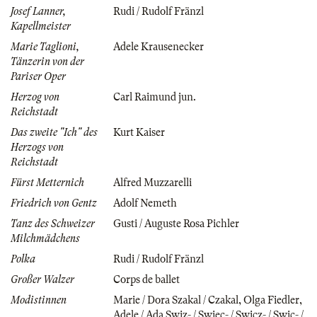
Josef Lanner,
Rudi / Rudolf Fränzl
Kapellmeister
Marie Taglioni,
Adele Krausenecker
Tänzerin von der
Pariser Oper
Herzog von
Carl Raimund jun.
Reichstadt
Das zweite "Ich" des
Kurt Kaiser
Herzogs von
Reichstadt
Fürst Metternich
Alfred Muzzarelli
Friedrich von Gentz
Adolf Nemeth
Tanz des Schweizer
Gusti / Auguste Rosa Pichler
Milchmädchens
Polka
Rudi / Rudolf Fränzl
Großer Walzer
Corps de ballet
Modistinnen
Marie / Dora Szakal / Czakal
,
Olga Fiedler
,
Adele / Ada Swiz- / Swiec- / Swicz- / Swic- /