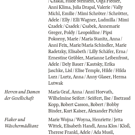
/ Czakal
,
Hilde Steinlein
,
Olga Fiedler
,
Anni Klima
,
Julia Drapal
,
Valerie / Vally
Michl
,
Emilie / Mimi Schröter / Schrötter
,
Adele / Elly / Elli Wagner
,
Ludmilla / Mimi
Czadek / Csadek / Csabek
,
Annemarie
Greger
,
Poldy / Leopoldine / Pipsi
Pokorny
,
Marie / Maria Stanitz
,
Anna /
Anni Feix
,
Marie/Maria Schindler
,
Marie
Radetzky
,
Elisabeth / Lilly Schäfer
,
Erna /
Ernestine Grübler
,
Marianne Leibenfrost
,
Adele / Dely Bauer / Kautsky
,
Erika
Jaschke
,
Lisl / Elise Temple
,
Hilde / Hilda
Lurz / Lurtz
,
Anna / Anny Glaser
,
Herma
Lutwak
Herren und Damen
Maria Graf
,
Anna / Anni Horvath
,
der Gesellschaft
Wilhelmine Seifert / Seiffert
,
Ilse / Ilsetraud
Kopp
,
Robert Casson
,
Robert / Bobby
Binder
,
Kurt Kaiser
,
Alexander Pichler
Fiaker und
Marie Wojna / Woyna
,
Henriette / Jetta
Wäschermädltanz
Wittek
,
Elisabeth Handl
,
Anna Klos / Kloß
,
Therese Frankl
,
Adele / Ada Musil
,