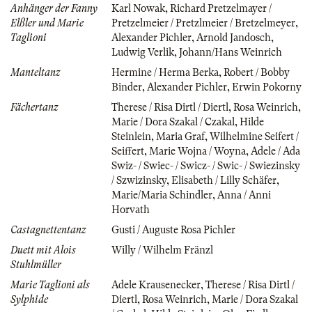
Anhänger der Fanny
Karl Nowak
,
Richard Pretzelmayer /
Elßler und Marie
Pretzelmeier / Pretzlmeier / Bretzelmeyer
,
Taglioni
Alexander Pichler
,
Arnold Jandosch
,
Ludwig Verlik
,
Johann/Hans Weinrich
Manteltanz
Hermine / Herma Berka
,
Robert / Bobby
Binder
,
Alexander Pichler
,
Erwin Pokorny
Fächertanz
Therese / Risa Dirtl / Diertl
,
Rosa Weinrich
,
Marie / Dora Szakal / Czakal
,
Hilde
Steinlein
,
Maria Graf
,
Wilhelmine Seifert /
Seiffert
,
Marie Wojna / Woyna
,
Adele / Ada
Swiz- / Swiec- / Swicz- / Swic- / Swiezinsky
/ Szwizinsky
,
Elisabeth / Lilly Schäfer
,
Marie/Maria Schindler
,
Anna / Anni
Horvath
Castagnettentanz
Gusti / Auguste Rosa Pichler
Duett mit Alois
Willy / Wilhelm Fränzl
Stuhlmüller
Marie Taglioni als
Adele Krausenecker
,
Therese / Risa Dirtl /
Sylphide
Diertl
,
Rosa Weinrich
,
Marie / Dora Szakal