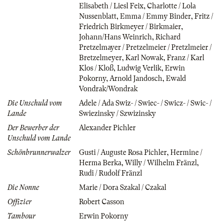
Elisabeth / Liesl Feix
,
Charlotte / Lola
Nussenblatt
,
Emma / Emmy Binder
,
Fritz /
Friedrich Birkmeyer / Birkmaier
,
Johann/Hans Weinrich
,
Richard
Pretzelmayer / Pretzelmeier / Pretzlmeier /
Bretzelmeyer
,
Karl Nowak
,
Franz / Karl
Klos / Kloß
,
Ludwig Verlik
,
Erwin
Pokorny
,
Arnold Jandosch
,
Ewald
Vondrak/Wondrak
Die Unschuld vom
Adele / Ada Swiz- / Swiec- / Swicz- / Swic- /
Lande
Swiezinsky / Szwizinsky
Der Bewerber der
Alexander Pichler
Unschuld vom Lande
Schönbrunnerwalzer
Gusti / Auguste Rosa Pichler
,
Hermine /
Herma Berka
,
Willy / Wilhelm Fränzl
,
Rudi / Rudolf Fränzl
Die Nonne
Marie / Dora Szakal / Czakal
Offizier
Robert Casson
Tambour
Erwin Pokorny