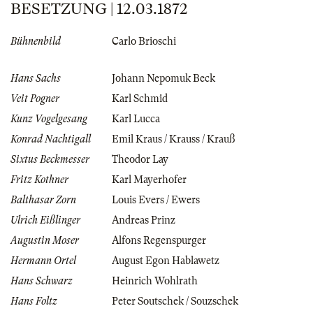
BESETZUNG | 12.03.1872
Bühnenbild
Carlo Brioschi
Hans Sachs
Johann Nepomuk Beck
Veit Pogner
Karl Schmid
Kunz Vogelgesang
Karl Lucca
Konrad Nachtigall
Emil Kraus / Krauss / Krauß
Sixtus Beckmesser
Theodor Lay
Fritz Kothner
Karl Mayerhofer
Balthasar Zorn
Louis Evers / Ewers
Ulrich Eißlinger
Andreas Prinz
Augustin Moser
Alfons Regenspurger
Hermann Ortel
August Egon Hablawetz
Hans Schwarz
Heinrich Wohlrath
Hans Foltz
Peter Soutschek / Souzschek