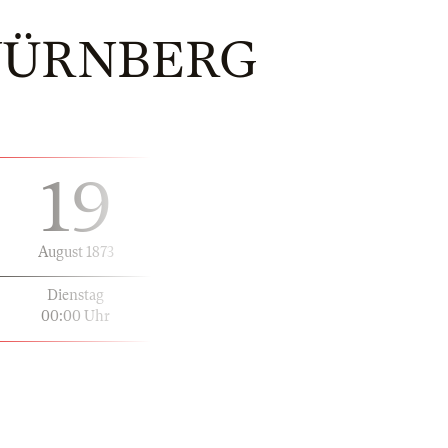
 NÜRNBERG
19
August 1873
Dienstag
00:00 Uhr