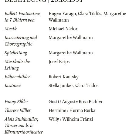
Ballett-Pantomime
Eugen Farago
,
Clara Tüdös
,
Margarethe
in 7 Bildern von
Wallmann
Musik
Michael Nádor
Inszenierung und
Margarethe Wallmann
Choreographie
Spielleitung
Margarethe Wallmann
Musikalische
Josef Krips
Leitung
Bühnenbilder
Robert Kautsky
Kostüme
Stella Junker
,
Clara Tüdös
Fanny Elßler
Gusti / Auguste Rosa Pichler
Therese Elßler
Hermine / Herma Berka
Alois Stuhlmüller,
Willy / Wilhelm Fränzl
Tänzer am k. k.
Kärntnerthortheater