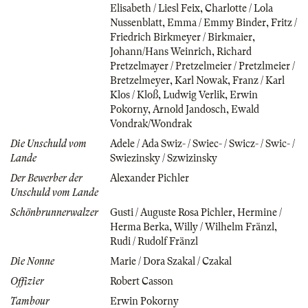
Elisabeth / Liesl Feix
,
Charlotte / Lola
Nussenblatt
,
Emma / Emmy Binder
,
Fritz /
Friedrich Birkmeyer / Birkmaier
,
Johann/Hans Weinrich
,
Richard
Pretzelmayer / Pretzelmeier / Pretzlmeier /
Bretzelmeyer
,
Karl Nowak
,
Franz / Karl
Klos / Kloß
,
Ludwig Verlik
,
Erwin
Pokorny
,
Arnold Jandosch
,
Ewald
Vondrak/Wondrak
Die Unschuld vom
Adele / Ada Swiz- / Swiec- / Swicz- / Swic- /
Lande
Swiezinsky / Szwizinsky
Der Bewerber der
Alexander Pichler
Unschuld vom Lande
Schönbrunnerwalzer
Gusti / Auguste Rosa Pichler
,
Hermine /
Herma Berka
,
Willy / Wilhelm Fränzl
,
Rudi / Rudolf Fränzl
Die Nonne
Marie / Dora Szakal / Czakal
Offizier
Robert Casson
Tambour
Erwin Pokorny