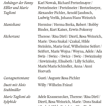
Anhänger der Fanny
Karl Nowak
,
Richard Pretzelmayer /
Elßler und Marie
Pretzelmeier / Pretzlmeier / Bretzelmeyer
,
Taglioni
Alexander Pichler
,
Arnold Jandosch
,
Ludwig Verlik
,
Johann/Hans Weinrich
Manteltanz
Hermine / Herma Berka
,
Robert / Bobby
Binder
,
Kurt Kaiser
,
Erwin Pokorny
Fächertanz
Therese / Risa Dirtl / Diertl
,
Rosa Weinrich
,
Marie / Dora Szakal / Czakal
,
Hilde
Steinlein
,
Maria Graf
,
Wilhelmine Seifert /
Seiffert
,
Marie Wojna / Woyna
,
Adele / Ada
Swiz- / Swiec- / Swicz- / Swic- / Swiezinsky
/ Szwizinsky
,
Elisabeth / Lilly Schäfer
,
Marie/Maria Schindler
,
Anna / Anni
Horvath
Castagnettentanz
Gusti / Auguste Rosa Pichler
Duett mit Alois
Willy / Wilhelm Fränzl
Stuhlmüller
Marie Taglioni als
Adele Krausenecker
,
Therese / Risa Dirtl /
Sylphide
Diertl
,
Rosa Weinrich
,
Marie / Dora Szakal