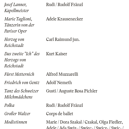
Josef Lanner,
Rudi / Rudolf Fränzl
Kapellmeister
Marie Taglioni,
Adele Krausenecker
Tänzerin von der
Pariser Oper
Herzog von
Carl Raimund jun.
Reichstadt
Das zweite "Ich" des
Kurt Kaiser
Herzogs von
Reichstadt
Fürst Metternich
Alfred Muzzarelli
Friedrich von Gentz
Adolf Nemeth
Tanz des Schweizer
Gusti / Auguste Rosa Pichler
Milchmädchens
Polka
Rudi / Rudolf Fränzl
Großer Walzer
Corps de ballet
Modistinnen
Marie / Dora Szakal / Czakal
,
Olga Fiedler
,
Adele / Ada Swiz- / Swiec- / Swicz- / Swic- /