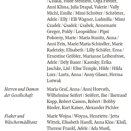
/ Czakal
,
Hilde Steinlein
,
Olga Fiedler
,
Anni Klima
,
Julia Drapal
,
Valerie / Vally
Michl
,
Emilie / Mimi Schröter / Schrötter
,
Adele / Elly / Elli Wagner
,
Ludmilla / Mimi
Czadek / Csadek / Csabek
,
Annemarie
Greger
,
Poldy / Leopoldine / Pipsi
Pokorny
,
Marie / Maria Stanitz
,
Anna /
Anni Feix
,
Marie/Maria Schindler
,
Marie
Radetzky
,
Elisabeth / Lilly Schäfer
,
Erna /
Ernestine Grübler
,
Marianne Leibenfrost
,
Adele / Dely Bauer / Kautsky
,
Erika
Jaschke
,
Lisl / Elise Temple
,
Hilde / Hilda
Lurz / Lurtz
,
Anna / Anny Glaser
,
Herma
Lutwak
Herren und Damen
Maria Graf
,
Anna / Anni Horvath
,
der Gesellschaft
Wilhelmine Seifert / Seiffert
,
Ilse / Ilsetraud
Kopp
,
Robert Casson
,
Robert / Bobby
Binder
,
Kurt Kaiser
,
Alexander Pichler
Fiaker und
Marie Wojna / Woyna
,
Henriette / Jetta
Wäschermädltanz
Wittek
,
Elisabeth Handl
,
Anna Klos / Kloß
,
Therese Frankl
,
Adele / Ada Musil
,