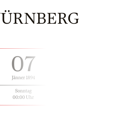
 NÜRNBERG
07
Jänner 1894
Sonntag
00:00 Uhr