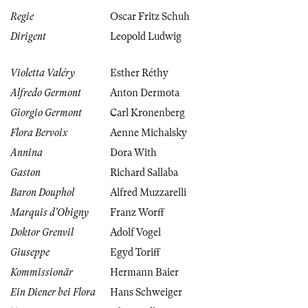
Regie
Oscar Fritz Schuh
Dirigent
Leopold Ludwig
Violetta Valéry
Esther Réthy
Alfredo Germont
Anton Dermota
Giorgio Germont
Carl Kronenberg
Flora Bervoix
Aenne Michalsky
Annina
Dora With
Gaston
Richard Sallaba
Baron Douphol
Alfred Muzzarelli
Marquis d'Obigny
Franz Worff
Doktor Grenvil
Adolf Vogel
Giuseppe
Egyd Toriff
Kommissionär
Hermann Baier
Ein Diener bei Flora
Hans Schweiger