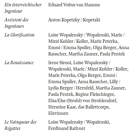
Ein österreichischer
Eduard Voitus van Hamme
Ingenieur
Assistent des
Anton Kopetzky / Kopetzki
Ingenieurs
La Glorification
Luise Wopalensky / Wopalenski
,
Marie /
Mizzi Kohler / Koller
,
Marie Peterka
,
Emmi / Emma Spuller
,
Olga Berger
,
Anna
Rauscher
,
Martha Zauner
,
Paula Pentek
La Renaissance
Irene Sironi
,
Luise Wopalensky /
Wopalenski
,
Marie / Mizzi Kohler / Koller
,
Marie Peterka
,
Olga Berger
,
Emmi /
Emma Spuller
,
Anna Rauscher
,
Lilly /
Lydia Berger / Hernfeld
,
Martha Zauner
,
Paula Pentek
,
Regine Fleischinger
,
Elsa/Else (Strohl) von Strohlendorf
,
Hermine Kaar
,
das Ballettcorps
,
Elevinnen
Le Vainqueur des
Luise Wopalensky / Wopalenski
,
Régattes
Ferdinand Rathner