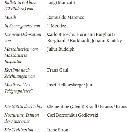
Ballett in 6 Akten
Luigi Manzotti
(12 Bildern) von
Musik
Romualdo Marenco
in Szene gesetzt von
J. Mendez
Die neue Dekoration
Carlo Brioschi
,
Hermann Burghart /
von
Burghardt / Burkhardt
,
Johann Kautsky
Maschinerien vom
Julius Rudolph
Maschinerie
Inspektor
Kostüme nach
Franz Gaul
Zeichnungen von
Musik zu "Les
Josef Hellmesberger jun.
Telégraphistes"
Die Göttin des Lichts
Clementine (Clemi) Krauß / Krauss / Kraus
Nocturnus, Dämon
Carl Borromäus Godlewski
der Finsternis
Die Civilisation
Irene Sironi