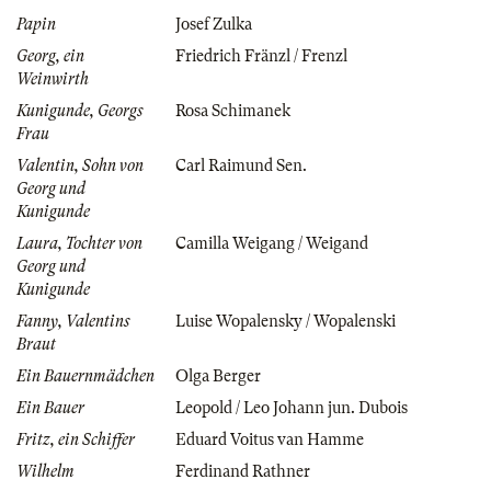
Papin
Josef Zulka
Georg, ein
Friedrich Fränzl / Frenzl
Weinwirth
Kunigunde, Georgs
Rosa Schimanek
Frau
Valentin, Sohn von
Carl Raimund Sen.
Georg und
Kunigunde
Laura, Tochter von
Camilla Weigang / Weigand
Georg und
Kunigunde
Fanny, Valentins
Luise Wopalensky / Wopalenski
Braut
Ein Bauernmädchen
Olga Berger
Ein Bauer
Leopold / Leo Johann jun. Dubois
Fritz, ein Schiffer
Eduard Voitus van Hamme
Wilhelm
Ferdinand Rathner