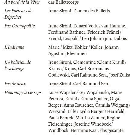
Au bord de la Véser
das Ballettcorps
Les Porteurs de
Irene Sironi
,
Damen des Balletts
Dépèches
Pas Cosmopolite
Irene Sironi
,
Eduard Voitus van Hamme
,
Ferdinand Rathner
,
Friedrich Fränzl /
Frenzl
,
Leopold / Leo Johann jun. Dubois
L'Indienne
Marie / Mizzi Kohler / Koller
,
Johann
Agostini
,
Elevinnen
L'Abolition de
Irene Sironi
,
Clementine (Clemi) Krauß /
l'esclavage
Krauss / Kraus
,
Carl Borromäus
Godlewski
,
Carl Raimund Sen.
,
Josef Zulka
Pas de deux
Irene Sironi
,
Carl Raimund Sen.
Hommage à Lesseps
Luise Wopalensky / Wopalenski
,
Marie
Peterka
,
Emmi / Emma Spuller
,
Olga
Berger
,
Anna Rauscher
,
Camilla Weigang /
Weigand
,
Lilly / Lydia Berger / Hernfeld
,
Paula Pentek
,
Martha Zauner
,
Regine
Fleischinger
,
Josefine Windbeck /
Windböck
,
Hermine Kaar
,
das gesamte