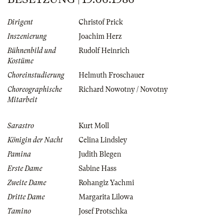
Dirigent
Christof Prick
Inszenierung
Joachim Herz
Bühnenbild und
Rudolf Heinrich
Kostüme
Choreinstudierung
Helmuth Froschauer
Choreographische
Richard Nowotny / Novotny
Mitarbeit
Sarastro
Kurt Moll
Königin der Nacht
Celina Lindsley
Pamina
Judith Blegen
Erste Dame
Sabine Hass
Zweite Dame
Rohangiz Yachmi
Dritte Dame
Margarita Lilowa
Tamino
Josef Protschka