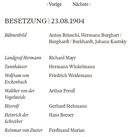
Vorige
Nächste
BESETZUNG | 23.08.1904
Bühnenbild
Anton Brioschi
,
Hermann Burghart /
Burghardt / Burkhardt
,
Johann Kautsky
Landgraf Hermann
Richard Mayr
Tannhäuser
Hermann Winkelmann
Wolfram von
Friedrich Weidemann
Eschenbach
Walther von der
Arthur Preuß
Vogelweide
Biterolf
Gerhard Stehmann
Heinrich der
Hans Breuer
Schreiber
Reinmar von Zweter
Ferdinand Marian