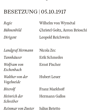
BESETZUNG | 05.10.1917
Regie
Wilhelm von Wymétal
Bühnenbild
Christel Goltz
,
Anton Brioschi
Dirigent
Leopold Reichwein
Landgraf Hermann
Nicola Zec
Tannhäuser
Erik Schmedes
Wolfram von
Ernst Fischer
Eschenbach
Walther von der
Hubert Leuer
Vogelweide
Biterolf
Franz Markhoff
Heinrich der
Hermann Gallos
Schreiber
Reinmar von Zweter
Julius Betetto