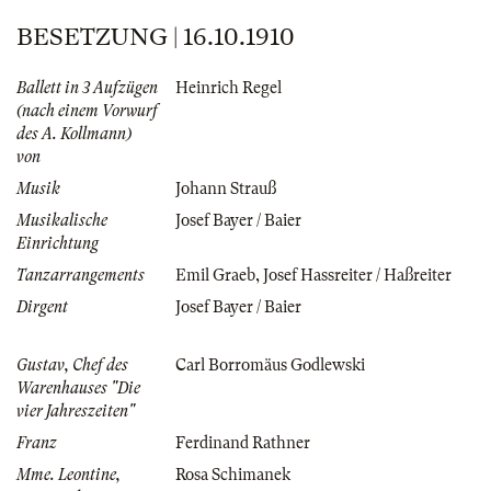
BESETZUNG | 16.10.1910
Ballett in 3 Aufzügen
Heinrich Regel
(nach einem Vorwurf
des A. Kollmann)
von
Musik
Johann Strauß
Musikalische
Josef Bayer / Baier
Einrichtung
Tanzarrangements
Emil Graeb
,
Josef Hassreiter / Haßreiter
Dirgent
Josef Bayer / Baier
Gustav, Chef des
Carl Borromäus Godlewski
Warenhauses "Die
vier Jahreszeiten"
Franz
Ferdinand Rathner
Mme. Leontine,
Rosa Schimanek