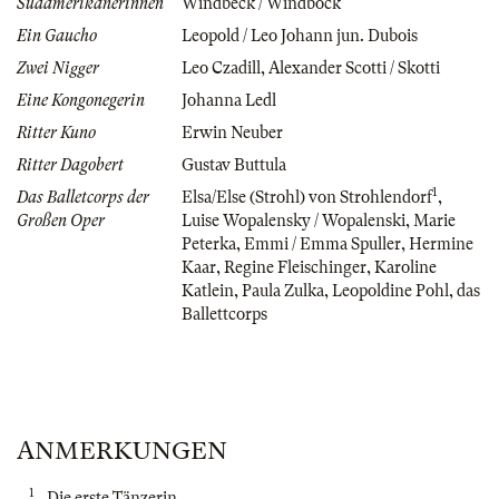
Südamerikanerinnen
Windbeck / Windböck
Ein Gaucho
Leopold / Leo Johann jun. Dubois
Zwei Nigger
Leo Czadill
,
Alexander Scotti / Skotti
Eine Kongonegerin
Johanna Ledl
Ritter Kuno
Erwin Neuber
Ritter Dagobert
Gustav Buttula
1
Das Balletcorps der
Elsa/Else (Strohl) von Strohlendorf
,
Großen Oper
Luise Wopalensky / Wopalenski
,
Marie
Peterka
,
Emmi / Emma Spuller
,
Hermine
Kaar
,
Regine Fleischinger
,
Karoline
Katlein
,
Paula Zulka
,
Leopoldine Pohl
,
das
Ballettcorps
ANMERKUNGEN
1
Die erste Tänzerin