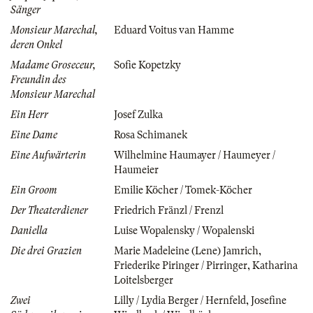
Sänger
Monsieur Marechal,
Eduard Voitus van Hamme
deren Onkel
Madame Groseceur,
Sofie Kopetzky
Freundin des
Monsieur Marechal
Ein Herr
Josef Zulka
Eine Dame
Rosa Schimanek
Eine Aufwärterin
Wilhelmine Haumayer / Haumeyer /
Haumeier
Ein Groom
Emilie Köcher / Tomek-Köcher
Der Theaterdiener
Friedrich Fränzl / Frenzl
Daniella
Luise Wopalensky / Wopalenski
Die drei Grazien
Marie Madeleine (Lene) Jamrich
,
Friederike Piringer / Pirringer
,
Katharina
Loitelsberger
Zwei
Lilly / Lydia Berger / Hernfeld
,
Josefine