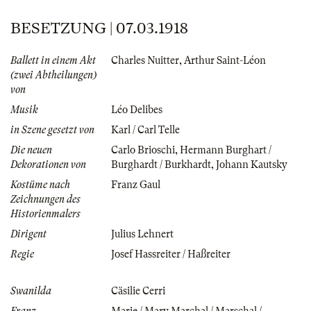
BESETZUNG | 07.03.1918
Ballett in einem Akt
Charles Nuitter
,
Arthur Saint-Léon
(zwei Abtheilungen)
von
Musik
Léo Delibes
in Szene gesetzt von
Karl / Carl Telle
Die neuen
Carlo Brioschi
,
Hermann Burghart /
Dekorationen von
Burghardt / Burkhardt
,
Johann Kautsky
Kostüme nach
Franz Gaul
Zeichnungen des
Historienmalers
Dirigent
Julius Lehnert
Regie
Josef Hassreiter / Haßreiter
Swanilda
Cäsilie Cerri
Franz
Marie / Mary Marchal / Marschal /