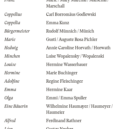
Marschall
Coppélius
Carl Borromäus Godlewski
Coppélia
Emma Kunz
Bürgermeister
Rudolf Münnich / Münich
Marie
Gusti / Auguste Rosa Pichler
Hedwig
Annie Caroline Horvath / Horwath
Minchen
Luise Wopalensky / Wopalenski
Louise
Hermine Wasserbauer
Hermine
Marie Buchinger
Adolfine
Regine Fleischinger
Emma
Hermine Kaar
Olga
Emmi / Emma Spuller
Eine Bäuerin
Wilhelmine Haumayer / Haumeyer /
Haumeier
Alfred
Ferdinand Rathner
Léon
Gustav Neuber