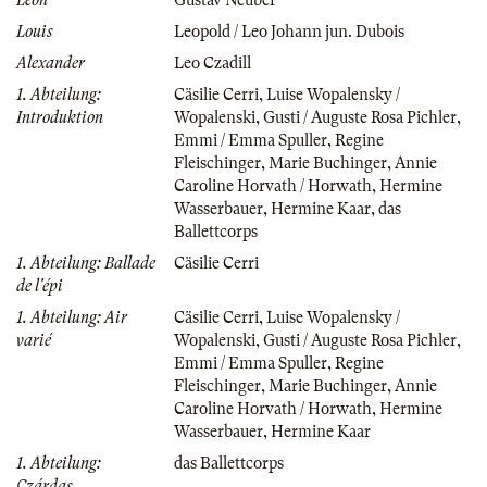
Louis
Leopold / Leo Johann jun. Dubois
Alexander
Leo Czadill
1. Abteilung:
Cäsilie Cerri
,
Luise Wopalensky /
Introduktion
Wopalenski
,
Gusti / Auguste Rosa Pichler
,
Emmi / Emma Spuller
,
Regine
Fleischinger
,
Marie Buchinger
,
Annie
Caroline Horvath / Horwath
,
Hermine
Wasserbauer
,
Hermine Kaar
,
das
Ballettcorps
1. Abteilung: Ballade
Cäsilie Cerri
de l'épi
1. Abteilung: Air
Cäsilie Cerri
,
Luise Wopalensky /
varié
Wopalenski
,
Gusti / Auguste Rosa Pichler
,
Emmi / Emma Spuller
,
Regine
Fleischinger
,
Marie Buchinger
,
Annie
Caroline Horvath / Horwath
,
Hermine
Wasserbauer
,
Hermine Kaar
1. Abteilung:
das Ballettcorps
Czárdas