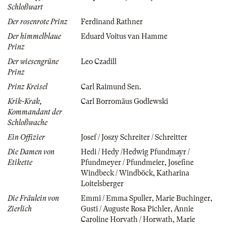
Schloßwart
Der rosenrote Prinz
Ferdinand Rathner
Der himmelblaue
Eduard Voitus van Hamme
Prinz
Der wiesengrüne
Leo Czadill
Prinz
Prinz Kreisel
Carl Raimund Sen.
Krik-Krak,
Carl Borromäus Godlewski
Kommandant der
Schloßwache
Ein Offizier
Josef / Joszy Schreiter / Schreitter
Die Damen von
Hedi / Hedy /Hedwig Pfundmayr /
Etikette
Pfundmeyer / Pfundmeier
,
Josefine
Windbeck / Windböck
,
Katharina
Loitelsberger
Die Fräulein von
Emmi / Emma Spuller
,
Marie Buchinger
,
Zierlich
Gusti / Auguste Rosa Pichler
,
Annie
Caroline Horvath / Horwath
,
Marie