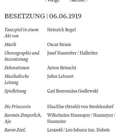
BESETZUNG | 06.06.1919
Tanzspiel in einem
Heinrich Regel
Akt von
Musik
Oscar Straus
Choreographie und
Josef Hassreiter / Haßreiter
Inszenierung
Dekorationen
Anton Brioschi
Musikalische
Julius Lehnert
Leitung
Spielleitung
Carl Borromäus Godlewski
Die Prinzessin
Elsa/Else (Strohl) von Strohlendorf
Baronin Zimperlich,
Wilhelmine Haumayer / Haumeyer /
Aja
Haumeier
Baron Zopf,
Leopold / Leo Johann jun. Dubois