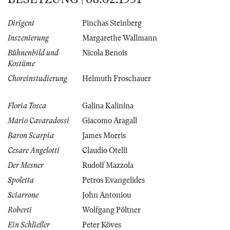
Dirigent
Pinchas Steinberg
Inszenierung
Margarethe Wallmann
Bühnenbild und
Nicola Benois
Kostüme
Choreinstudierung
Helmuth Froschauer
Floria Tosca
Galina Kalinina
Mario Cavaradossi
Giacomo Aragall
Baron Scarpia
James Morris
Cesare Angelotti
Claudio Otelli
Der Mesner
Rudolf Mazzola
Spoletta
Petros Evangelides
Sciarrone
John Antoniou
Roberti
Wolfgang Pöltner
Ein Schließer
Peter Köves