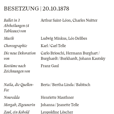
BESETZUNG | 20.10.1878
Ballet in 3
Arthur Saint-Léon
,
Charles Nuitter
Abtheilungen (4
Tableaux) von
Musik
Ludwig Minkus
,
Léo Delibes
Choreographie
Karl / Carl Telle
Die neue Dekoration
Carlo Brioschi
,
Hermann Burghart /
von
Burghardt / Burkhardt
,
Johann Kautsky
Kostüme nach
Franz Gaul
Zeichnungen von
Naila, die Quellen-
Berta / Bertha Linda / Babitsch
Fee
Nouredda
Henriette Mauthner
Morgab, Zigeunerin
Johanna / Jeanette Telle
Zaёl, ein Kobold
Leopoldine Löscher