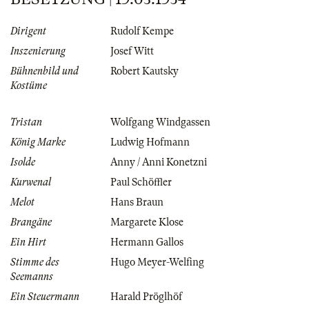
Dirigent
Rudolf Kempe
Inszenierung
Josef Witt
Bühnenbild und
Robert Kautsky
Kostüme
Tristan
Wolfgang Windgassen
König Marke
Ludwig Hofmann
Isolde
Anny / Anni Konetzni
Kurwenal
Paul Schöffler
Melot
Hans Braun
Brangäne
Margarete Klose
Ein Hirt
Hermann Gallos
Stimme des
Hugo Meyer-Welfing
Seemanns
Ein Steuermann
Harald Pröglhöf