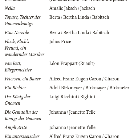
Nella
Amalie Jaksch / Jacksch
Topase, Tochter des
Berta / Bertha Linda / Babitsch
Gnomenkönigs
Eine Nereide
Berta / Bertha Linda / Babitsch
Flock, Flick's
Julius Price
Freund, ein
wandernder Musiker
van Bett,
Léon Frappart (Ruault)
Bürgermeister
Petersen, ein Bauer
Alfred Franz Eugen Caron / Charon
Ein Richter
Adolf Birkmeyer / Birkmayer / Birkmeier
Der König der
Luigi Ricchini / Righini
Gnomen
Die Gemahlin des
Johanna / Jeanette Telle
Königs der Gnomen
Amphytrite
Johanna / Jeanette Telle
Ein unterseeischer
Alfred Franz Eugen Caron / Charon