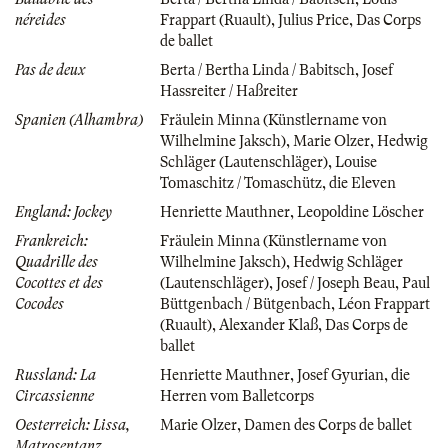
néreides
Frappart (Ruault)
,
Julius Price
,
Das Corps
de ballet
Pas de deux
Berta / Bertha Linda / Babitsch
,
Josef
Hassreiter / Haßreiter
Spanien (Alhambra)
Fräulein Minna (Künstlername von
Wilhelmine Jaksch)
,
Marie Olzer
,
Hedwig
Schläger (Lautenschläger)
,
Louise
Tomaschitz / Tomaschütz
,
die Eleven
England: Jockey
Henriette Mauthner
,
Leopoldine Löscher
Frankreich:
Fräulein Minna (Künstlername von
Quadrille des
Wilhelmine Jaksch)
,
Hedwig Schläger
Cocottes et des
(Lautenschläger)
,
Josef / Joseph Beau
,
Paul
Cocodes
Büttgenbach / Bütgenbach
,
Léon Frappart
(Ruault)
,
Alexander Klaß
,
Das Corps de
ballet
Russland: La
Henriette Mauthner
,
Josef Gyurian
,
die
Circassienne
Herren vom Balletcorps
Oesterreich: Lissa,
Marie Olzer
,
Damen des Corps de ballet
Matrosentanz