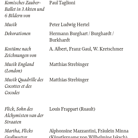
Komisches Zauber-
Paul Taglioni
Ballet in 3 Akten und
6 Bildern von
Musik
Peter Ludwig Hertel
Dekorationen
Hermann Burghart / Burghardt /
Burkhardt
Kostüme nach
A. Albert
,
Franz Gaul
,
W. Kretschmer
Zeichnungen von
Musik England
Matthias Strebinger
(London)
Musik Quadrille des
Matthias Strebinger
Cocottes et des
Cocodes
Flick, Sohn des
Louis Frappart (Ruault)
Alchymisten van der
Straaten
Martha, Flicks
Alphonsine Mazzantini
,
Fräulein Minna
Großmutter
(Künstlername von Wilhelmine Jaksch)