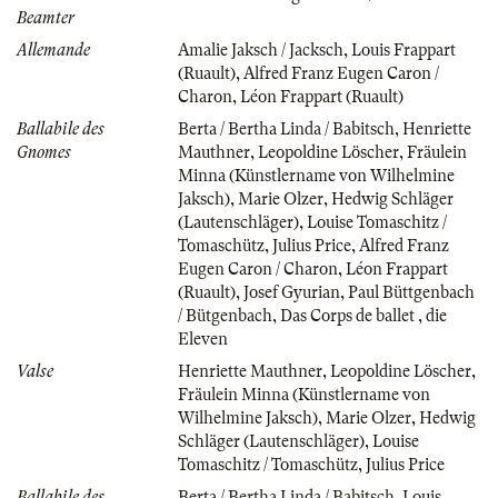
Beamter
Allemande
Amalie Jaksch / Jacksch
,
Louis Frappart
(Ruault)
,
Alfred Franz Eugen Caron /
Charon
,
Léon Frappart (Ruault)
Ballabile des
Berta / Bertha Linda / Babitsch
,
Henriette
Gnomes
Mauthner
,
Leopoldine Löscher
,
Fräulein
Minna (Künstlername von Wilhelmine
Jaksch)
,
Marie Olzer
,
Hedwig Schläger
(Lautenschläger)
,
Louise Tomaschitz /
Tomaschütz
,
Julius Price
,
Alfred Franz
Eugen Caron / Charon
,
Léon Frappart
(Ruault)
,
Josef Gyurian
,
Paul Büttgenbach
/ Bütgenbach
,
Das Corps de ballet
,
die
Eleven
Valse
Henriette Mauthner
,
Leopoldine Löscher
,
Fräulein Minna (Künstlername von
Wilhelmine Jaksch)
,
Marie Olzer
,
Hedwig
Schläger (Lautenschläger)
,
Louise
Tomaschitz / Tomaschütz
,
Julius Price
Ballabile des
Berta / Bertha Linda / Babitsch
,
Louis