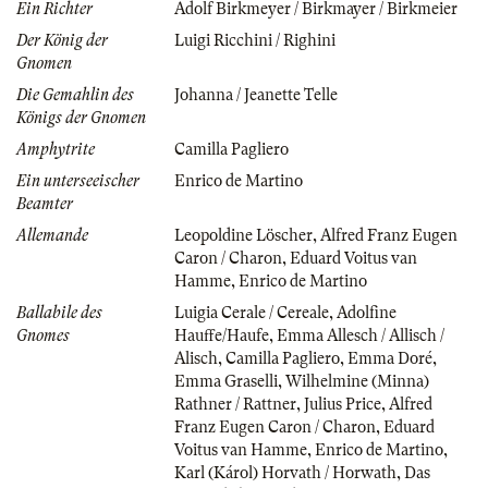
Ein Richter
Adolf Birkmeyer / Birkmayer / Birkmeier
Der König der
Luigi Ricchini / Righini
Gnomen
Die Gemahlin des
Johanna / Jeanette Telle
Königs der Gnomen
Amphytrite
Camilla Pagliero
Ein unterseeischer
Enrico de Martino
Beamter
Allemande
Leopoldine Löscher
,
Alfred Franz Eugen
Caron / Charon
,
Eduard Voitus van
Hamme
,
Enrico de Martino
Ballabile des
Luigia Cerale / Cereale
,
Adolfine
Gnomes
Hauffe/Haufe
,
Emma Allesch / Allisch /
Alisch
,
Camilla Pagliero
,
Emma Doré
,
Emma Graselli
,
Wilhelmine (Minna)
Rathner / Rattner
,
Julius Price
,
Alfred
Franz Eugen Caron / Charon
,
Eduard
Voitus van Hamme
,
Enrico de Martino
,
Karl (Károl) Horvath / Horwath
,
Das