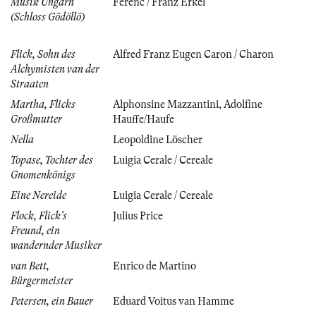
Musik Ungarn
Ferenc / Franz Erkel
(Schloss Gödöllö)
Flick, Sohn des
Alfred Franz Eugen Caron / Charon
Alchymisten van der
Straaten
Martha, Flicks
Alphonsine Mazzantini
,
Adolfine
Großmutter
Hauffe/Haufe
Nella
Leopoldine Löscher
Topase, Tochter des
Luigia Cerale / Cereale
Gnomenkönigs
Eine Nereide
Luigia Cerale / Cereale
Flock, Flick's
Julius Price
Freund, ein
wandernder Musiker
van Bett,
Enrico de Martino
Bürgermeister
Petersen, ein Bauer
Eduard Voitus van Hamme