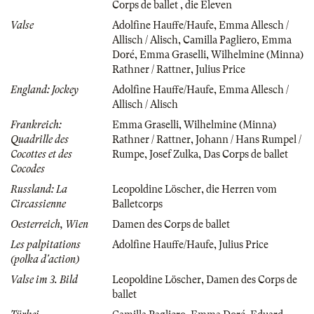
Corps de ballet
,
die Eleven
Valse
Adolfine Hauffe/Haufe
,
Emma Allesch /
Allisch / Alisch
,
Camilla Pagliero
,
Emma
Doré
,
Emma Graselli
,
Wilhelmine (Minna)
Rathner / Rattner
,
Julius Price
England: Jockey
Adolfine Hauffe/Haufe
,
Emma Allesch /
Allisch / Alisch
Frankreich:
Emma Graselli
,
Wilhelmine (Minna)
Quadrille des
Rathner / Rattner
,
Johann / Hans Rumpel /
Cocottes et des
Rumpe
,
Josef Zulka
,
Das Corps de ballet
Cocodes
Russland: La
Leopoldine Löscher
,
die Herren vom
Circassienne
Balletcorps
Oesterreich, Wien
Damen des Corps de ballet
Les palpitations
Adolfine Hauffe/Haufe
,
Julius Price
(polka d'action)
Valse im 3. Bild
Leopoldine Löscher
,
Damen des Corps de
ballet