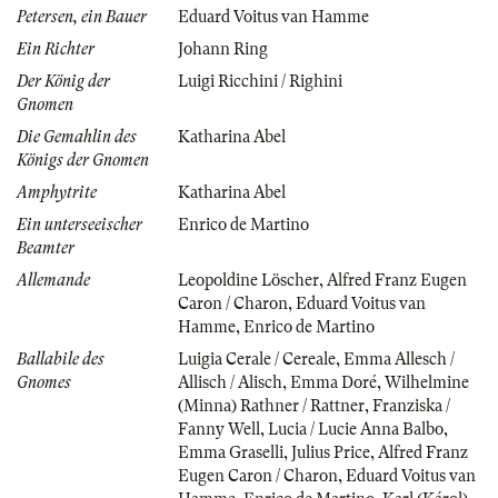
Petersen, ein Bauer
Eduard Voitus van Hamme
Ein Richter
Johann Ring
Der König der
Luigi Ricchini / Righini
Gnomen
Die Gemahlin des
Katharina Abel
Königs der Gnomen
Amphytrite
Katharina Abel
Ein unterseeischer
Enrico de Martino
Beamter
Allemande
Leopoldine Löscher
,
Alfred Franz Eugen
Caron / Charon
,
Eduard Voitus van
Hamme
,
Enrico de Martino
Ballabile des
Luigia Cerale / Cereale
,
Emma Allesch /
Gnomes
Allisch / Alisch
,
Emma Doré
,
Wilhelmine
(Minna) Rathner / Rattner
,
Franziska /
Fanny Well
,
Lucia / Lucie Anna Balbo
,
Emma Graselli
,
Julius Price
,
Alfred Franz
Eugen Caron / Charon
,
Eduard Voitus van