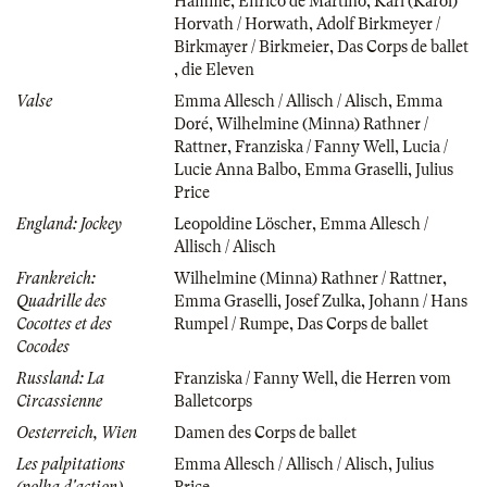
Hamme
,
Enrico de Martino
,
Karl (Károl)
Horvath / Horwath
,
Adolf Birkmeyer /
Birkmayer / Birkmeier
,
Das Corps de ballet
,
die Eleven
Valse
Emma Allesch / Allisch / Alisch
,
Emma
Doré
,
Wilhelmine (Minna) Rathner /
Rattner
,
Franziska / Fanny Well
,
Lucia /
Lucie Anna Balbo
,
Emma Graselli
,
Julius
Price
England: Jockey
Leopoldine Löscher
,
Emma Allesch /
Allisch / Alisch
Frankreich:
Wilhelmine (Minna) Rathner / Rattner
,
Quadrille des
Emma Graselli
,
Josef Zulka
,
Johann / Hans
Cocottes et des
Rumpel / Rumpe
,
Das Corps de ballet
Cocodes
Russland: La
Franziska / Fanny Well
,
die Herren vom
Circassienne
Balletcorps
Oesterreich, Wien
Damen des Corps de ballet
Les palpitations
Emma Allesch / Allisch / Alisch
,
Julius
(polka d'action)
Price