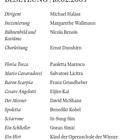
Dirigent
Michael Halász
Inszenierung
Margarethe Wallmann
Bühnenbild und
Nicola Benois
Kostüme
Chorleitung
Ernst Dunshirn
Floria Tosca
Paoletta Marrocu
Mario Cavaradossi
Salvatore Licitra
Baron Scarpia
Franz Grundheber
Cesare Angelotti
Eijiro Kai
Der Mesner
David McShane
Spoletta
Benedikt Kobel
Sciarrone
In-Sung Sim
Ein Schließer
Goran Simić
Ein Hirt
Kind der Opernschule der Wiener