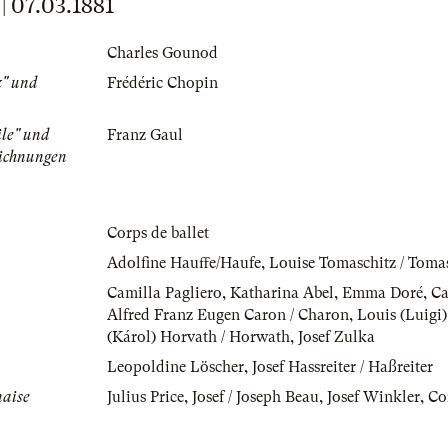
07.03.1881
Charles Gounod
z" und
Frédéric Chopin
ile" und
Franz Gaul
eichnungen
Corps de ballet
Adolfine Hauffe/Haufe
,
Louise Tomaschitz / Toma
Camilla Pagliero
,
Katharina Abel
,
Emma Doré
,
Ca
Alfred Franz Eugen Caron / Charon
,
Louis (Luigi
(Károl) Horvath / Horwath
,
Josef Zulka
Leopoldine Löscher
,
Josef Hassreiter / Haßreiter
naise
Julius Price
,
Josef / Joseph Beau
,
Josef Winkler
,
Co