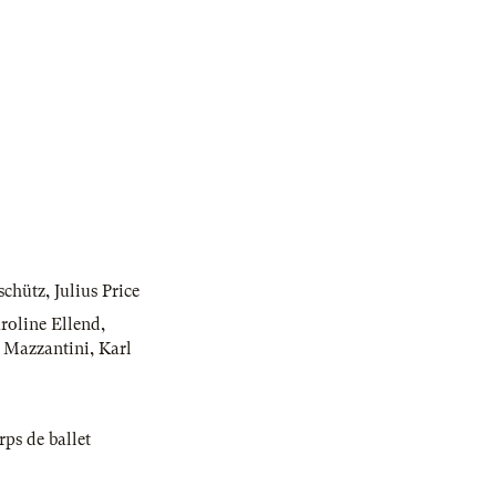
schütz
,
Julius Price
roline Ellend
,
) Mazzantini
,
Karl
rps de ballet