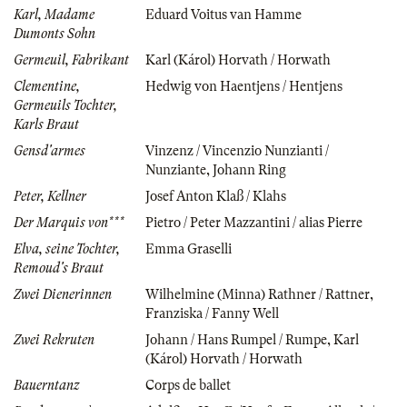
Karl, Madame
Eduard Voitus van Hamme
Dumonts Sohn
Germeuil, Fabrikant
Karl (Károl) Horvath / Horwath
Clementine,
Hedwig von Haentjens / Hentjens
Germeuils Tochter,
Karls Braut
Gensd'armes
Vinzenz / Vincenzio Nunzianti /
Nunziante
,
Johann Ring
Peter, Kellner
Josef Anton Klaß / Klahs
Der Marquis von***
Pietro / Peter Mazzantini / alias Pierre
Elva, seine Tochter,
Emma Graselli
Remoud's Braut
Zwei Dienerinnen
Wilhelmine (Minna) Rathner / Rattner
,
Franziska / Fanny Well
Zwei Rekruten
Johann / Hans Rumpel / Rumpe
,
Karl
(Károl) Horvath / Horwath
Bauerntanz
Corps de ballet