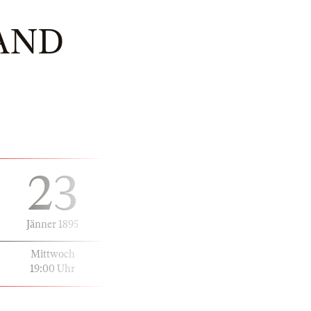
AND
23
Jänner 1895
Mittwoch
19:00 Uhr