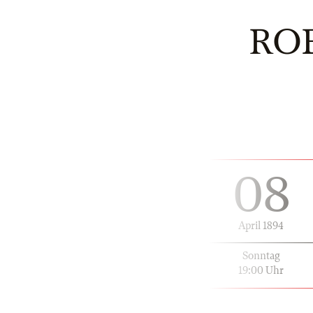
RO
08
April 1894
Sonntag
19:00 Uhr